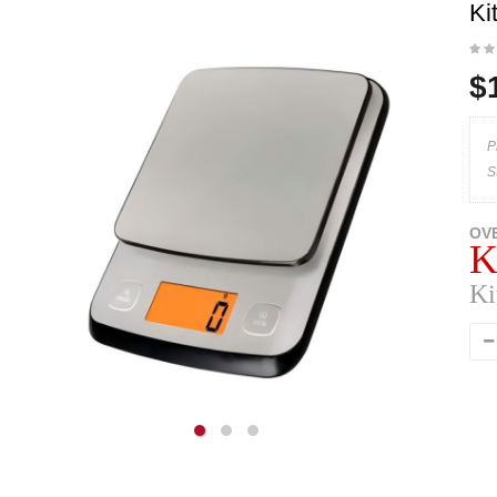
Ki
$
P
S
OV
K
Ki